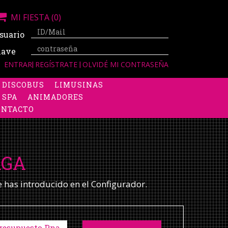
MI FIESTA
(0)
suario
lave
ENTRAR
|
REGÍSTRATE
|
OLVIDÉ MI CONTRASEÑA
DISCOBUS
LIMUSINAS
 SPA
ANIMADORES
ONTACTO
AGA
e has introducido en el Configurador.
resupuesto Pna.