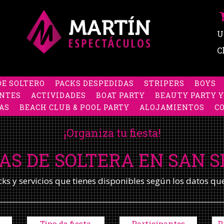
U
C
DE SOLTERO
PACKS DESPEDIDAS
STRIPERS
BOYS
NTES
ACTIVIDADES
BOAT PARTY
BEAUTY PARTY Y
AS
BEACH CLUB & POOL PARTY
ALOJAMIENTOS
C
¡Organiza tu fiesta!
AS DE SOLTERA EN SAN 
s y servicios que tienes disponibles según los datos qu
Tipo de fiesta
Participantes
P