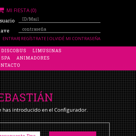
MI FIESTA
(0)
suario
lave
ENTRAR
|
REGÍSTRATE
|
OLVIDÉ MI CONTRASEÑA
DISCOBUS
LIMUSINAS
 SPA
ANIMADORES
ONTACTO
SEBASTIÁN
e has introducido en el Configurador.
resupuesto Pna.