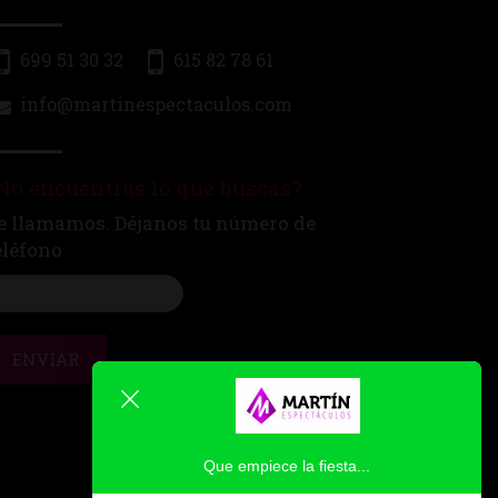
699 51 30 32
615 82 78 61
info@martinespectaculos.com
No encuentras lo que buscas?
e llamamos. Déjanos tu número de
eléfono
ENVIAR
Que empiece la fiesta...