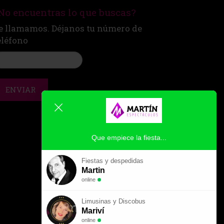
No encuentras lo que buscas?
e llamamos. Déjanos tu número de
eléfono
ENVIAR
Que empiece la fiesta...
Fiestas y despedidas
Martin
online
Limusinas y Discobus
Mariví
online