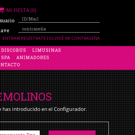
MI FIESTA
(0)
suario
lave
ENTRAR
|
REGÍSTRATE
|
OLVIDÉ MI CONTRASEÑA
DISCOBUS
LIMUSINAS
 SPA
ANIMADORES
ONTACTO
REMOLINOS
e has introducido en el Configurador.
resupuesto Pna.