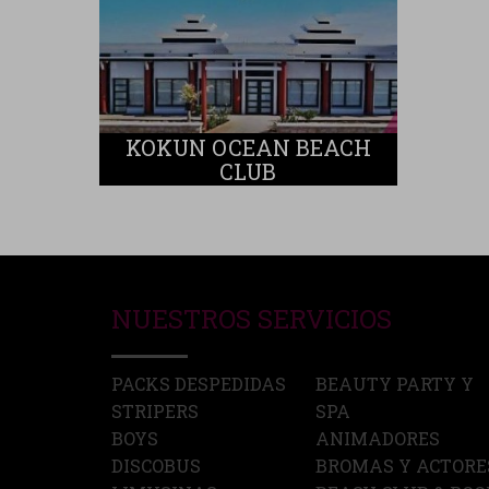
KOKUN OCEAN BEACH
CLUB
NUESTROS SERVICIOS
PACKS DESPEDIDAS
BEAUTY PARTY Y
STRIPERS
SPA
BOYS
ANIMADORES
DISCOBUS
BROMAS Y ACTORE