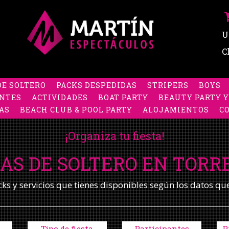
U
C
DE SOLTERO
PACKS DESPEDIDAS
STRIPERS
BOYS
NTES
ACTIVIDADES
BOAT PARTY
BEAUTY PARTY Y
AS
BEACH CLUB & POOL PARTY
ALOJAMIENTOS
C
¡Organiza tu fiesta!
AS DE SOLTERO EN TOR
s y servicios que tienes disponibles según los datos qu
Tipo de fiesta
Participantes
P