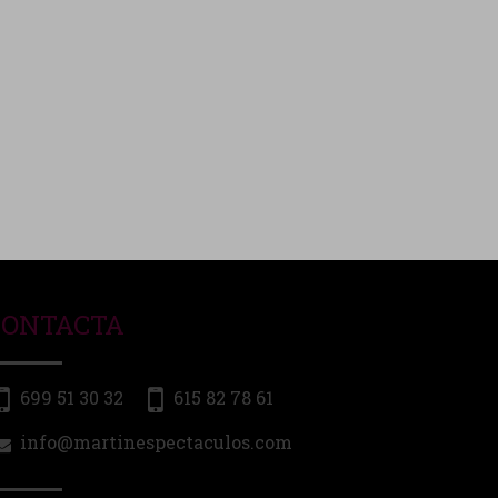
CONTACTA
699 51 30 32
615 82 78 61
info@martinespectaculos.com