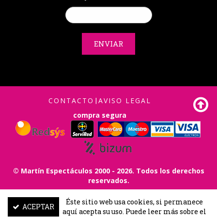
ENVIAR
CONTACTO
|
AVISO LEGAL
compra segura
© Martín Espectáculos 2000 - 2026. Todos los derechos
reservados.
|
Diseño.
FABI
Factoría de buenas ideas
Éste sitio web usa cookies, si permanece
Programación.
Albanta Creativos
ACEPTAR
aquí acepta su uso. Puede leer más sobre el