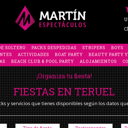
U
C
DE SOLTERO
PACKS DESPEDIDAS
STRIPERS
BOYS
NTES
ACTIVIDADES
BOAT PARTY
BEAUTY PARTY Y
AS
BEACH CLUB & POOL PARTY
ALOJAMIENTOS
C
¡Organiza tu fiesta!
FIESTAS EN TERUEL
s y servicios que tienes disponibles según los datos qu
Tipo de fiesta
Participantes
P