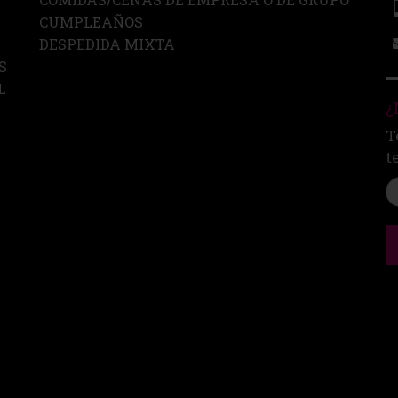
CUMPLEAÑOS
DESPEDIDA MIXTA
S
L
¿
T
t
CONTACTO
|
AVISO LEGAL