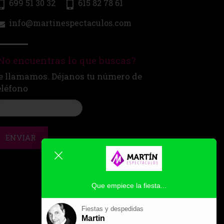
699 51 30 32
615 82 78 61
info@martinespectaculos.com
No encuentras lo que buscas?
e llamamos. Déjanos tu número de
eléfono
ENVIAR
Que empiece la fiesta...
Fiestas y despedidas
Martin