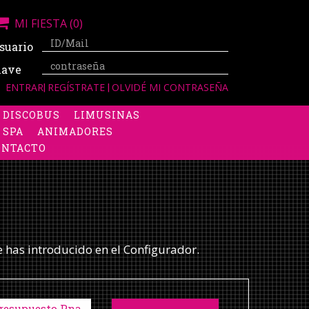
MI FIESTA
(0)
suario
lave
ENTRAR
|
REGÍSTRATE
|
OLVIDÉ MI CONTRASEÑA
DISCOBUS
LIMUSINAS
 SPA
ANIMADORES
ONTACTO
e has introducido en el Configurador.
resupuesto Pna.