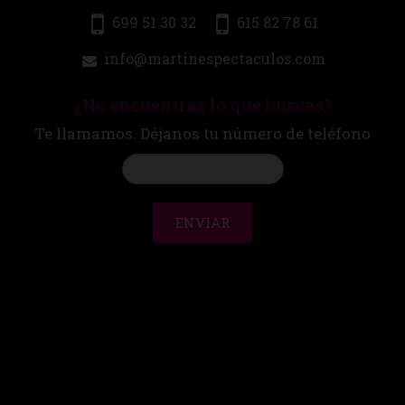
699 51 30 32
615 82 78 61
info@martinespectaculos.com
¿No encuentras lo que buscas?
Te llamamos. Déjanos tu número de teléfono
ENVIAR
CONTACTO
|
AVISO LEGAL
compra segura