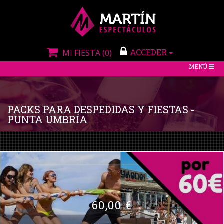
ACCEDER
MI FIESTA
(0)
TOGGLE
MENÚ
NAVIGATIO
PACKS PARA DESPEDIDAS Y FIESTAS -
PUNTA UMBRÍA
60,00 €