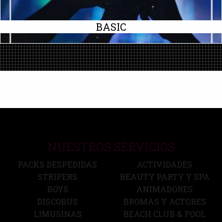
BASIC
NUESTROS SERVICIOS
PACKS DESPEDIDAS
ACTIVIDADES
STRIPERS
BEAUTY PARTY Y SPA
BOYS
ANIMADORES
DISCOBUS
BROMAS Y ACTORES
LIMUSINAS
BEACH CLUB & POOL