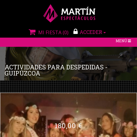
ACCEDER
MI FIESTA
(0)
TOGGLE
MENÚ
NAVIGATIO
ACTIVIDADES PARA DESPEDIDAS -
GUIPÚZCOA
180,00 €