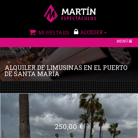
ACCEDER
MI FIESTA
(0)
TOGGLE
MENÚ
NAVIGATIO
ALQUILER DE LIMUSINAS EN EL PUERTO
DE SANTA MARÍA
250,00 €