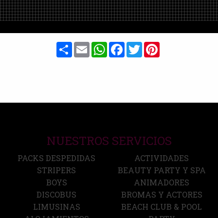
Share
Email
WhatsApp
Facebook
Twitter
Pinterest
NUESTROS SERVICIOS
PACKS DESPEDIDAS
ACTIVIDADES
STRIPERS
BEAUTY PARTY Y SPA
BOYS
ANIMADORES
DISCOBUS
BROMAS Y ACTORES
LIMUSINAS
BEACH CLUB & POOL