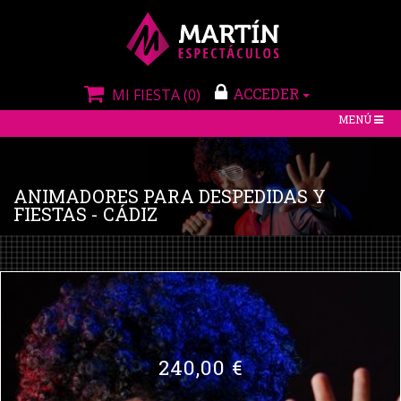
ACCEDER
MI FIESTA
(0)
TOGGLE
MENÚ
NAVIGATIO
ANIMADORES PARA DESPEDIDAS Y
FIESTAS - CÁDIZ
240,00 €