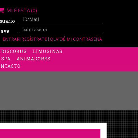
MI FIESTA
(0)
suario
lave
ENTRAR
|
REGÍSTRATE
|
OLVIDÉ MI CONTRASEÑA
DISCOBUS
LIMUSINAS
 SPA
ANIMADORES
ONTACTO