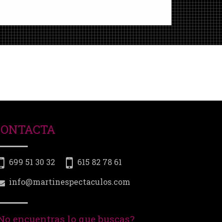
CONTACTA
699 51 30 32
615 82 78 61
info@martinespectaculos.com
No encuentras lo que buscas?