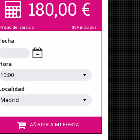
180,00
€
Precio del servicio
(IVA incluido)
Fecha
Hora
Localidad
AÑADIR A MI FIESTA