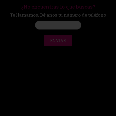
¿No encuentras lo que buscas?
Te llamamos. Déjanos tu número de teléfono
ENVIAR
CONTACTO
|
AVISO LEGAL
compra segura
© Martín Espectáculos 2000 - 2026. Todos los derechos
reservados.