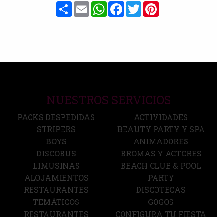
Share
Email
WhatsApp
Facebook
Twitter
Pinterest
NUESTROS SERVICIOS
PACKS DESPEDIDAS
ACTIVIDADES
STRIPERS
BEAUTY PARTY Y SPA
BOYS
ANIMADORES
DISCOBUS
BROMAS Y ACTORES
LIMUSINAS
BEACH CLUB & POOL
ALOJAMIENTOS
PARTY
RESTAURANTES
DISCOTECAS
TEMÁTICOS
GOGOS
RESTAURANTES
CONFIGURA TU FIESTA