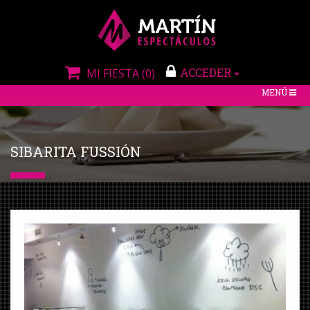
ACCEDER
MI FIESTA
(0)
TOGGLE
MENÚ
NAVIGATIO
SIBARITA FUSSIÓN