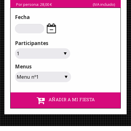
Por persona:
28,00
€
(IVA incluido)
Fecha
Participantes
Menus
AÑADIR A MI FIESTA