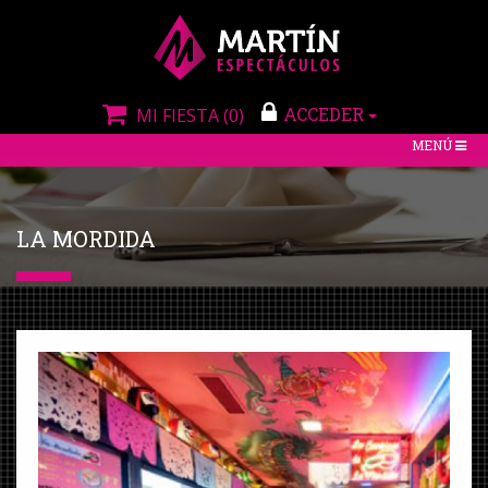
ACCEDER
MI FIESTA
(0)
TOGGLE
MENÚ
NAVIGATIO
LA MORDIDA