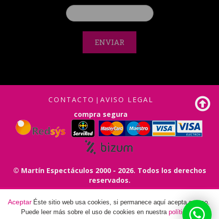
ENVIAR
CONTACTO
AVISO LEGAL
|
compra segura
© Martín Espectáculos 2000 - 2026. Todos los derechos
reservados.
Diseño.
FABI
Factoría de buenas ideas
|
Aceptar
Éste sitio web usa cookies, si permanece aquí acepta su uso.
Programación.
Albanta Creativos
Puede leer más sobre el uso de cookies en nuestra
política de