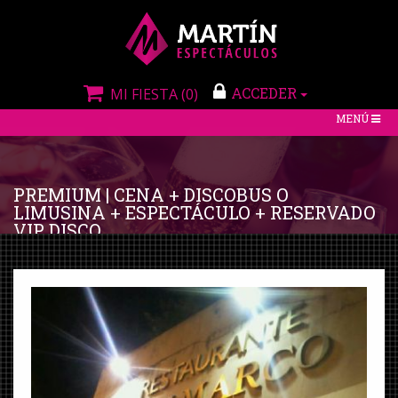
ACCEDER
MI FIESTA
(0)
TOGGLE
MENÚ
NAVIGATIO
PREMIUM | CENA + DISCOBUS O
LIMUSINA + ESPECTÁCULO + RESERVADO
VIP DISCO