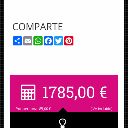
COMPARTE
Share
Email
WhatsApp
Facebook
Twitter
Pinterest
1785,00
€
Por persona:
85,00
€
(IVA incluido)