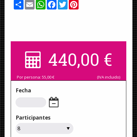
Share
Email
WhatsApp
Facebook
Twitter
Pinterest
440,00
€
Por persona:
55,00
€
(IVA incluido)
Fecha
Participantes