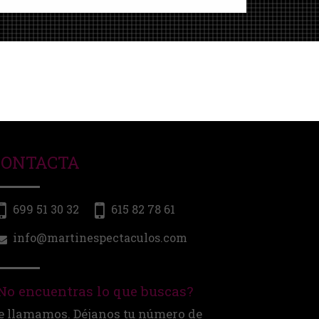
CONTACTA
699 51 30 32
615 82 78 61
info@martinespectaculos.com
No encuentras lo que buscas?
e llamamos. Déjanos tu número de