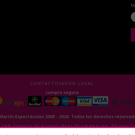
t
CONTACTO
|
AVISO LEGAL
compra segura
Martín Espectáculos 2000 - 2026. Todos los derechos reservad
|
.
FABI
Factoría de buenas ideas
Programación.
Albanta C