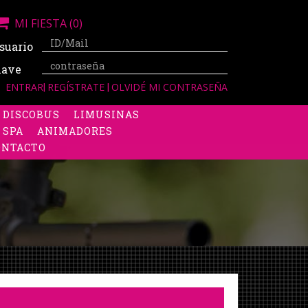
MI FIESTA
(0)
suario
lave
ENTRAR
|
REGÍSTRATE
|
OLVIDÉ MI CONTRASEÑA
DISCOBUS
LIMUSINAS
 SPA
ANIMADORES
ONTACTO