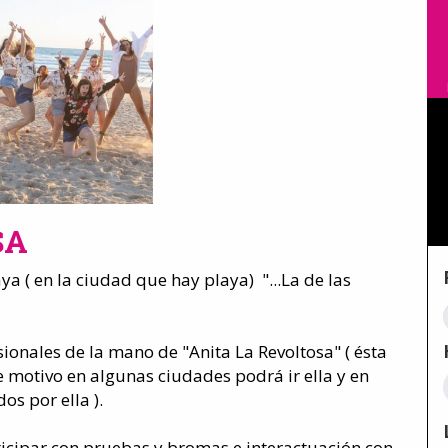
SA
a ( en la ciudad que hay playa) "...La de las
ionales de la mano de "Anita La Revoltosa" ( ésta
e motivo en algunas ciudades podrá ir ella y en
os por ella ).
ticipar con pruebas y bromas e interactuación con