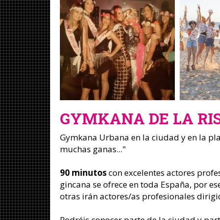
GYMKANA DE LA RI
Gymkana Urbana en la ciudad y en la play
muchas ganas..."
90 minutos
con excelentes actores profes
gincana se ofrece en toda España, por es
otras irán actores/as profesionales dirigid
Podréis conocer parte de la ciudad y par