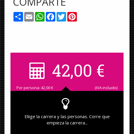
COMPARTE
Share
Email
WhatsApp
Facebook
Twitter
Pinterest
42,00
€
Por persona:
42,00
€
(IVA incluido)
Eliige la carrera y las personas. Corre que
empieza la carrera...