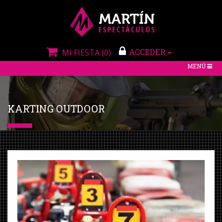
ACCEDER
MI FIESTA
(0)
TOGGLE
MENÚ
NAVIGATIO
KARTING OUTDOOR