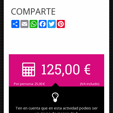
COMPARTE
Share
Email
WhatsApp
Facebook
Twitter
Pinterest
125,00
€
Por persona:
25,00
€
(IVA incluido)
Ten en cuenta que en esta actividad podeis ser