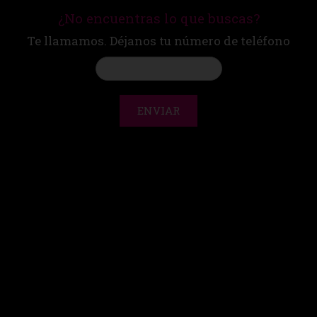
¿No encuentras lo que buscas?
Te llamamos. Déjanos tu número de teléfono
ENVIAR
CONTACTO
|
AVISO LEGAL
compra segura
© Martín Espectáculos 2000 - 2026. Todos los derechos
reservados.