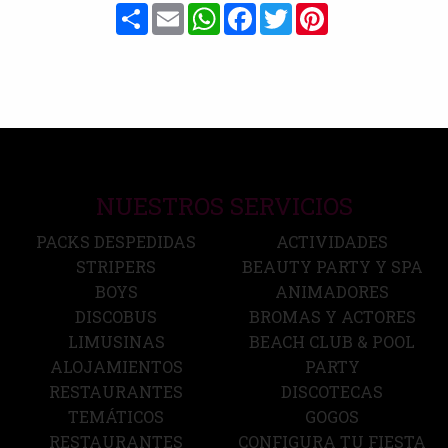
Share
Email
WhatsApp
Facebook
Twitter
Pinterest
NUESTROS SERVICIOS
PACKS DESPEDIDAS
ACTIVIDADES
STRIPERS
BEAUTY PARTY Y SPA
BOYS
ANIMADORES
DISCOBUS
BROMAS Y ACTORES
LIMUSINAS
BEACH CLUB & POOL
ALOJAMIENTOS
PARTY
RESTAURANTES
DISCOTECAS
TEMÁTICOS
GOGOS
RESTAURANTES
CONFIGURA TU FIESTA