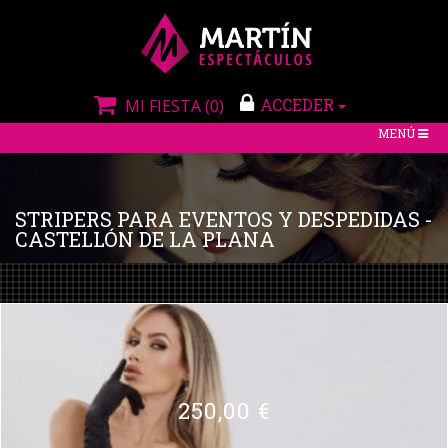
ACCEDER
MI FIESTA
(0)
TOGGLE
MENÚ
NAVIGATIO
STRIPERS PARA EVENTOS Y DESPEDIDAS -
CASTELLÓN DE LA PLANA
250,00 €