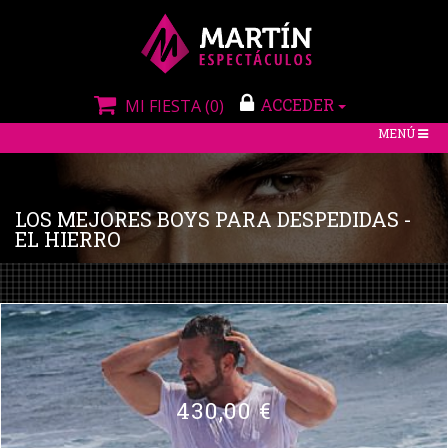
ACCEDER
MI FIESTA
(0)
TOGGLE
MENÚ
NAVIGATIO
LOS MEJORES BOYS PARA DESPEDIDAS -
EL HIERRO
430,00 €