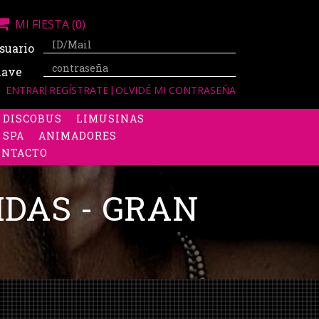
MI FIESTA
(0)
suario
lave
ENTRAR
|
REGÍSTRATE
|
OLVIDÉ MI CONTRASEÑA
DISCOBUS
LIMUSINAS
 SPA
ANIMADORES
ONTACTO
IDAS - GRAN