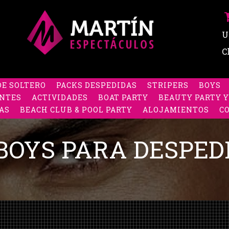
U
C
DE SOLTERO
PACKS DESPEDIDAS
STRIPERS
BOYS
NTES
ACTIVIDADES
BOAT PARTY
BEAUTY PARTY Y
AS
BEACH CLUB & POOL PARTY
ALOJAMIENTOS
C
BOYS PARA DESPED