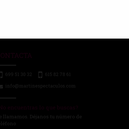
CONTACTA
699 51 30 32
615 82 78 61
info@martinespectaculos.com
No encuentras lo que buscas?
e llamamos. Déjanos tu número de
eléfono