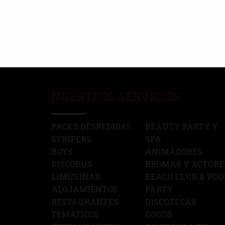
NUESTROS SERVICIOS
PACKS DESPEDIDAS
BEAUTY PARTY Y
STRIPERS
SPA
BOYS
ANIMADORES
DISCOBUS
BROMAS Y ACTORE
LIMUSINAS
BEACH CLUB & POO
ALOJAMIENTOS
PARTY
RESTAURANTES
DISCOTECAS
TEMÁTICOS
GOGOS