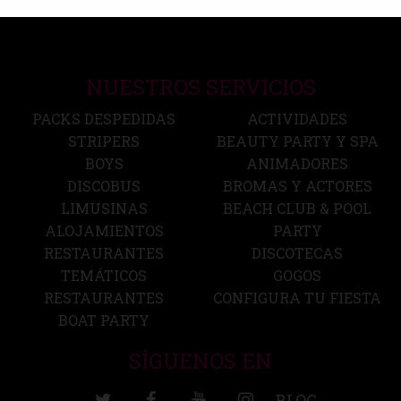
NUESTROS SERVICIOS
PACKS DESPEDIDAS
ACTIVIDADES
STRIPERS
BEAUTY PARTY Y SPA
BOYS
ANIMADORES
DISCOBUS
BROMAS Y ACTORES
LIMUSINAS
BEACH CLUB & POOL
ALOJAMIENTOS
PARTY
RESTAURANTES
DISCOTECAS
TEMÁTICOS
GOGOS
RESTAURANTES
CONFIGURA TU FIESTA
BOAT PARTY
SÍGUENOS EN
BLOG