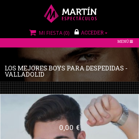
ACCEDER
MI FIESTA
(0)
TOGGLE
MENÚ
NAVIGATIO
LOS MEJORES BOYS PARA DESPEDIDAS -
VALLADOLID
0,00 €