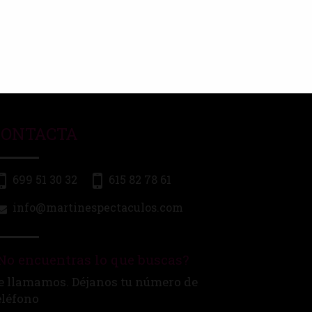
CONTACTA
699 51 30 32
615 82 78 61
info@martinespectaculos.com
No encuentras lo que buscas?
e llamamos. Déjanos tu número de
eléfono