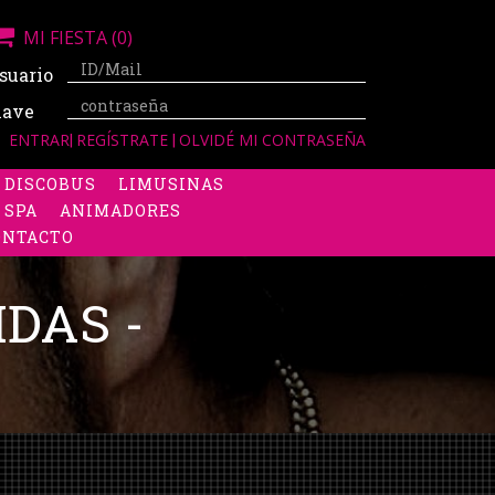
MI FIESTA
(0)
suario
lave
ENTRAR
|
REGÍSTRATE
|
OLVIDÉ MI CONTRASEÑA
DISCOBUS
LIMUSINAS
 SPA
ANIMADORES
ONTACTO
DAS -