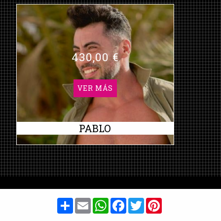
430,00 €
VER MÁS
PABLO
Share
Email
WhatsApp
Facebook
Twitter
Pinterest