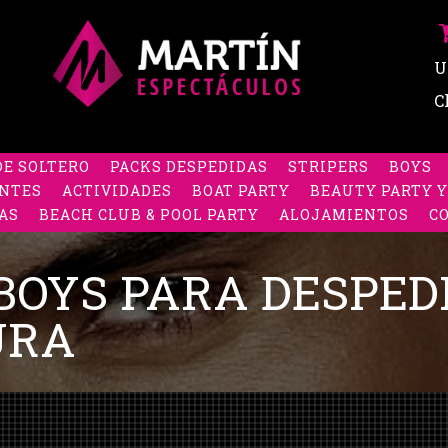
U
C
DE SOLTERO
PACKS DESPEDIDAS
STRIPERS
BOYS
NTES
ACTIVIDADES
BOAT PARTY
BEAUTY PARTY Y
AS
BEACH CLUB & POOL PARTY
ALOJAMIENTOS
C
BOYS PARA DESPEDI
URA