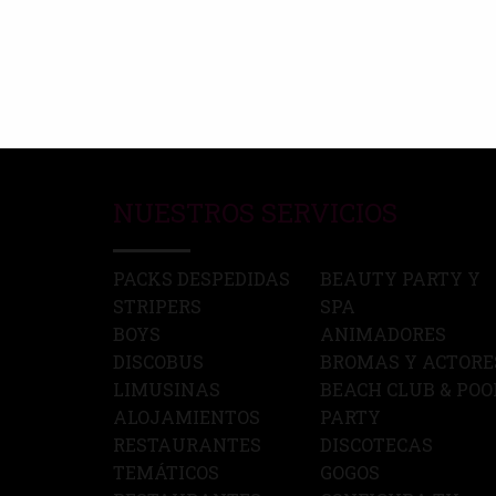
NUESTROS SERVICIOS
PACKS DESPEDIDAS
BEAUTY PARTY Y
STRIPERS
SPA
BOYS
ANIMADORES
DISCOBUS
BROMAS Y ACTORE
LIMUSINAS
BEACH CLUB & POO
ALOJAMIENTOS
PARTY
RESTAURANTES
DISCOTECAS
TEMÁTICOS
GOGOS