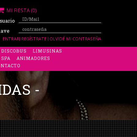
MI FIESTA
(0)
suario
lave
ENTRAR
|
REGÍSTRATE
|
OLVIDÉ MI CONTRASEÑA
DISCOBUS
LIMUSINAS
 SPA
ANIMADORES
ONTACTO
DAS -