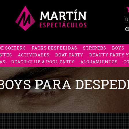
U
C
DE SOLTERO
PACKS DESPEDIDAS
STRIPERS
BOYS
NTES
ACTIVIDADES
BOAT PARTY
BEAUTY PARTY Y
AS
BEACH CLUB & POOL PARTY
ALOJAMIENTOS
C
BOYS PARA DESPEDI