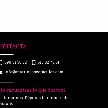
CONTACTA
699 51 30 32
615 82 78 61
info@martinespectaculos.com
No encuentras lo que buscas?
e llamamos. Déjanos tu número de
eléfono