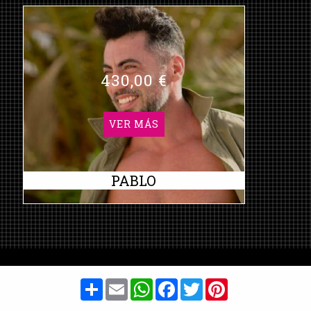
430,00 €
VER MÁS
PABLO
Share
Email
WhatsApp
Facebook
Twitter
Pinterest