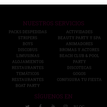
NUESTROS SERVICIOS
PACKS DESPEDIDAS
ACTIVIDADES
STRIPERS
BEAUTY PARTY Y SPA
BOYS
ANIMADORES
DISCOBUS
BROMAS Y ACTORES
LIMUSINAS
BEACH CLUB & POOL
ALOJAMIENTOS
PARTY
RESTAURANTES
DISCOTECAS
TEMÁTICOS
GOGOS
RESTAURANTES
CONFIGURA TU FIESTA
BOAT PARTY
SÍGUENOS EN
BLOG